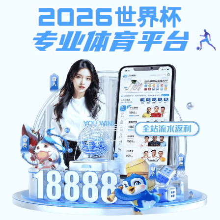
注册入口
关于 NG体育
企业概况
国际认证
未来发展