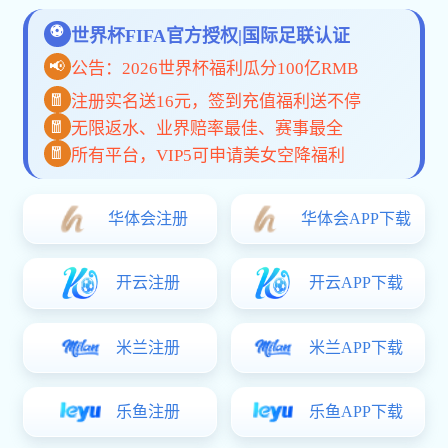
多元业务 · 稳健扩张
NG体育 深耕体育数据与互动内容服务，产品体系涵盖赛事直
播、移动端内容分发、社区互动与本地化运营。平台覆盖多个语
种与终端系统，用户规模持续增长。
核心系统采用模块化架构及高并发优化机制，在各类赛事高峰期
亦能保持稳定流畅响应，确保每一位用户都能获得快速、顺畅的
操作体验。